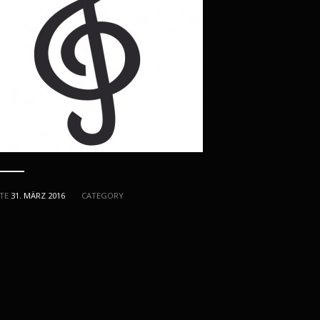
TE
31. MÄRZ 2016
CATEGORY
FON +49 69 46 30 89 01 MOBIL +49 171 5 28 24 38 INFO@NOSICHIARA.COM